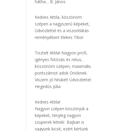
hátha… B. János
Kedves Attila, köszönöm
szépen a nagyszerű képeket,
Üdvözlettel és a viszontlátás
reményében! Elekes Tibor
Tisztelt Attila! Nagyon profi,
igényes fotózás és retus,
köszönöm szépen, maximális
pontszámot adok Önöknek.
Viszem jó hírüket! Üdvözlettel:
Hegedűs Júlia
Kedves Attila!
Nagyon szépen köszönjük a
képeket, tényleg nagyon
szuperek lettek! Bajban is
vagyunk kicsit, ezért kértünk