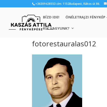
+36309428553 cím: 1152Budapest, Rákos út 86.
BÍZD IDE!
ÖNÉLETRAJZI FÉNYKÉP 
KIK VAGYUNK?
fotorestauralas012