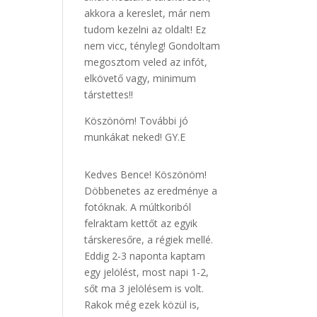
akkora a kereslet, már nem
tudom kezelni az oldalt! Ez
nem vicc, tényleg! Gondoltam
megosztom veled az infót,
elkövető vagy, minimum
társtettes!!
Köszönöm! További jó
munkákat neked! GY.E
Kedves Bence! Köszönöm!
Döbbenetes az eredménye a
fotóknak. A múltkoriból
felraktam kettőt az egyik
társkeresőre, a régiek mellé.
Eddig 2-3 naponta kaptam
egy jelölést, most napi 1-2,
sőt ma 3 jelölésem is volt.
Rakok még ezek közül is,