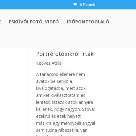
0 Elemek
K
ESKÜVŐI FOTÓ, VIDEÓ
IDŐPONTFOGLALÓ
Portréfotóinkról írták:
Kedves Attila!
A tanácsod ellenére nem
avatok be senkit a
kiválogatásba, mert azok,
amiket kiválasztottam és
lentebb listázok azok annyira
kellenek, hogy nagyon. Szóval
ezekről és ezek helyett
másikra egy mennybéli angyal
sem tudna rábeszélni. Van