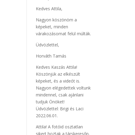
Kedves Attila,
Nagyon köszönöm a
képeket, minden
várakozásomat felül múlták.
Üdvözlettel,
Horváth Tamás
Kedves Kaszás Attila!
Köszönjük az elkészült
képeket, és a videót is.
Nagyon elégedettek voltunk
mindennel, csak ajánlani
tudjuk Önöket!
Üdvözlettel: Brigi és Laci
2022.06.01.
Attila! A fotóid osztatlan
sikert hoztak a társkeresőn,