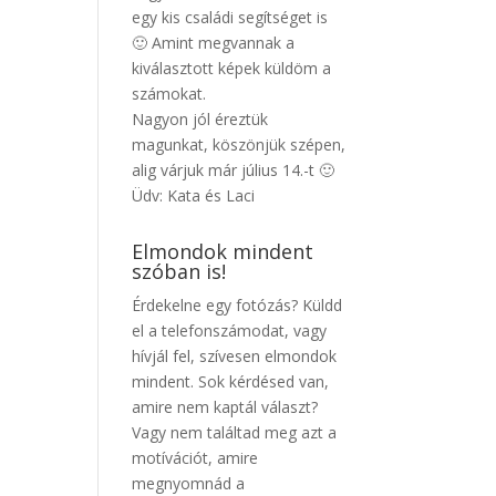
egy kis családi segítséget is
🙂 Amint megvannak a
kiválasztott képek küldöm a
számokat.
Nagyon jól éreztük
magunkat, köszönjük szépen,
alig várjuk már július 14.-t 🙂
Üdv: Kata és Laci
Elmondok mindent
szóban is!
Érdekelne egy fotózás? Küldd
el a telefonszámodat, vagy
hívjál fel, szívesen elmondok
mindent. Sok kérdésed van,
amire nem kaptál választ?
Vagy nem találtad meg azt a
motívációt, amire
megnyomnád a