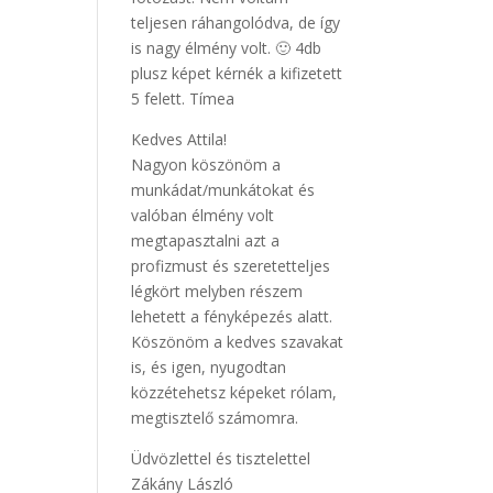
teljesen ráhangolódva, de így
is nagy élmény volt. 🙂 4db
plusz képet kérnék a kifizetett
5 felett. Tímea
Kedves Attila!
Nagyon köszönöm a
munkádat/munkátokat és
valóban élmény volt
megtapasztalni azt a
profizmust és szeretetteljes
légkört melyben részem
lehetett a fényképezés alatt.
Köszönöm a kedves szavakat
is, és igen, nyugodtan
közzétehetsz képeket rólam,
megtisztelő számomra.
Üdvözlettel és tisztelettel
Zákány László