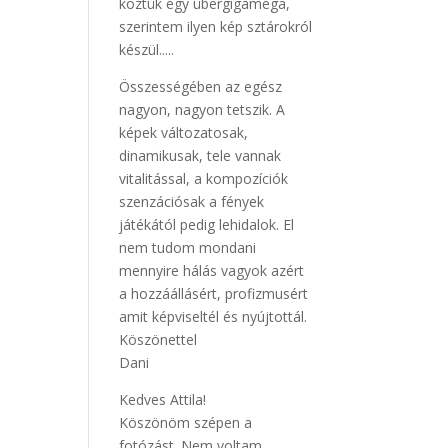
köztük egy übergigamega,
szerintem ilyen kép sztárokról
készül.....
Összességében az egész
nagyon, nagyon tetszik. A
képek változatosak,
dinamikusak, tele vannak
vitalitással, a kompozíciók
szenzációsak a fények
játékától pedig lehidalok. El
nem tudom mondani
mennyire hálás vagyok azért
a hozzáállásért, profizmusért
amit képviseltél és nyújtottál.
Köszönettel
Dani
Kedves Attila!
Köszönöm szépen a
fotózást. Nem voltam