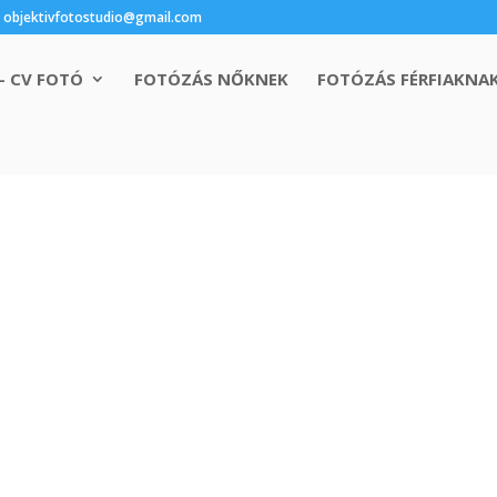
objektivfotostudio@gmail.com
– CV FOTÓ
FOTÓZÁS NŐKNEK
FOTÓZÁS FÉRFIAKNA