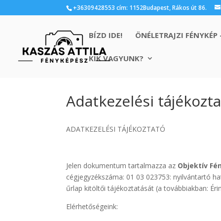
+36309428553 cím: 1152Budapest, Rákos út 86.
BÍZD IDE!
ÖNÉLETRAJZI FÉNYKÉP 
KIK VAGYUNK?
Adatkezelési tájékozt
ADATKEZELÉSI TÁJÉKOZTATÓ
Jelen dokumentum tartalmazza az
Objektív Fé
cégjegyzékszáma: 01 03 023753: nyilvántartó ha
űrlap kitöltői tájékoztatását (a továbbiakban: Ér
Elérhetőségeink: