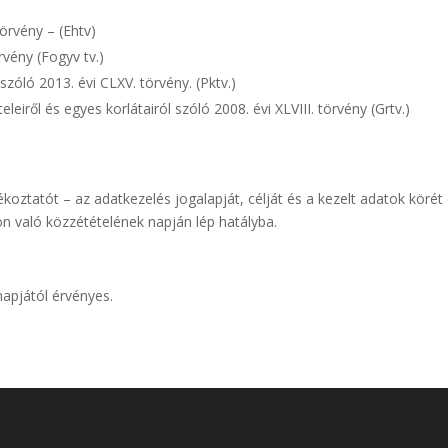
törvény – (Ehtv)
rvény (Fogyv tv.)
zóló 2013. évi CLXV. törvény. (Pktv.)
eiről és egyes korlátairól szóló 2008. évi XLVIII. törvény (Grtv.)
ékoztatót – az adatkezelés jogalapját, célját és a kezelt adatok köré
n való közzétételének napján lép hatályba.
napjától érvényes.