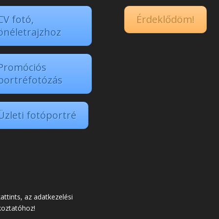
CV fotó,
Érdeklődöm!
önéletrajzhoz
Promóciós
portréfotózás
Üzleti fotóportré
kattints, az adatkezelési
koztatóhoz!