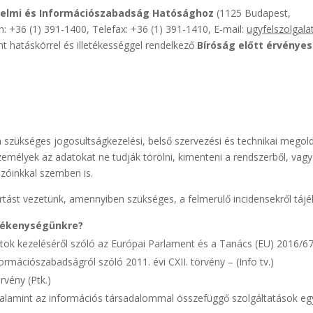
delmi és Információszabadság Hatósághoz
(1125 Buda
: +36 (1) 391-1400, Telefax: +36 (1) 391-1410, E-mail:
ugyfelszolgal
rint hatáskörrel és illetékességgel rendelkező
Bíróság előtt érvénye
szükséges jogosultságkezelési, belső szervezési és technikai megoldás
személyek az adatokat ne tudják törölni, kimenteni a rendszerből, vag
zóinkkal szemben is.
artást vezetünk, amennyiben szükséges, a felmerülő incidensekről táj
evékenységünkre?
ok kezeléséről szóló az Európai Parlament és a Tanács (EU) 2016/6
ormációszabadságról szóló 2011. évi CXII. törvény – (Info tv.)
rvény (Ptk.)
valamint az információs társadalommal összefüggő szolgáltatások egye