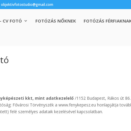
objektivfotostudio@gmail.com
– CV FOTÓ
FOTÓZÁS NŐKNEK
FOTÓZÁS FÉRFIAKNA
ató
nyképészeti kkt, mint adatkezelelő
/1152 Budapest, Rákos út 86
tóság: Fővárosi Törvényszék a www.fenykepesz.eu honlapját(a tovább
intett) felé személyes adataik kezelésével kapcsolatban.