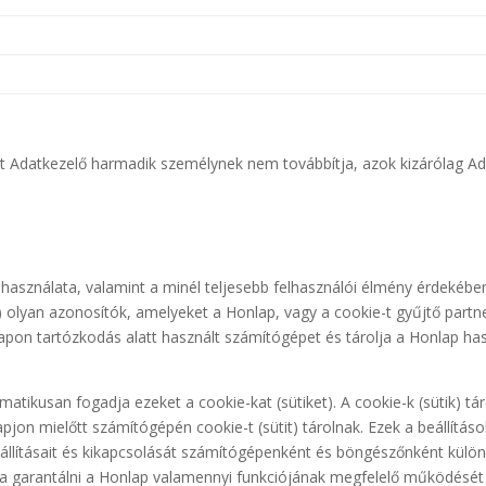
t Adatkezelő harmadik személynek nem továbbítja, azok kizárólag A
 használata, valamint a minél teljesebb felhasználói élmény érdekéb
ik) olyan azonosítók, amelyeket a Honlap, vagy a cookie-t gyűjtő partne
pon tartózkodás alatt használt számítógépet és tárolja a Honlap has
atikusan fogadja ezeket a cookie-kat (sütiket). A cookie-k (sütik) táro
pjon mielőtt számítógépén cookie-t (sütit) tárolnak. Ezek a beállítá
llításait és kikapcsolását számítógépenként és böngészőnként külön-kül
a garantálni a Honlap valamennyi funkciójának megfelelő működését 