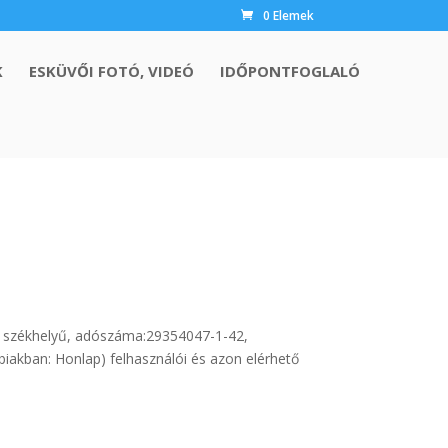
0 Elemek
K
ESKÜVŐI FOTÓ, VIDEÓ
IDŐPONTFOGLALÓ
. székhelyű, adószáma:29354047-1-42,
iakban: Honlap) felhasználói és azon elérhető