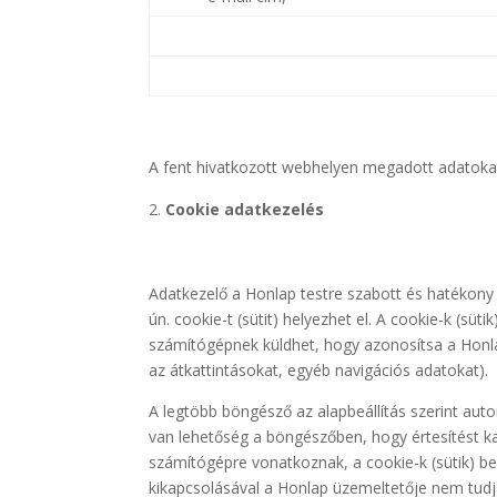
A fent hivatkozott webhelyen megadott adatoka
Cookie adatkezelés
Adatkezelő a Honlap testre szabott és hatékony
ún. cookie-t (sütit) helyezhet el. A cookie-k (süt
számítógépnek küldhet, hogy azonosítsa a Honla
az átkattintásokat, egyéb navigációs adatokat).
A legtöbb böngésző az alapbeállítás szerint autom
van lehetőség a böngészőben, hogy értesítést ka
számítógépre vonatkoznak, a cookie-k (sütik) beá
kikapcsolásával a Honlap üzemeltetője nem tudj