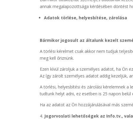
annak megalapozottsága kérdésében döntést hoz
Adatok törlése, helyesbítése, zárolása
Bármikor jogosult az általunk kezelt szemé
A törlési kérelmet csak akkor nem tudjuk teljesíten
meg kell őriznünk.
Ezen kívül zároljuk a személyes adatot, ha Ön ez
Az így zárolt személyes adatot addig kezeljük, a
A törlési, helyesbítési és zárolási kérelemnek 
tudtunk helyt adni, ez esetben is 25 napon belül é
Ha az adatot az Ön hozzájárulásával más személy
Jogorvoslati lehetőségek az Info.tv., val