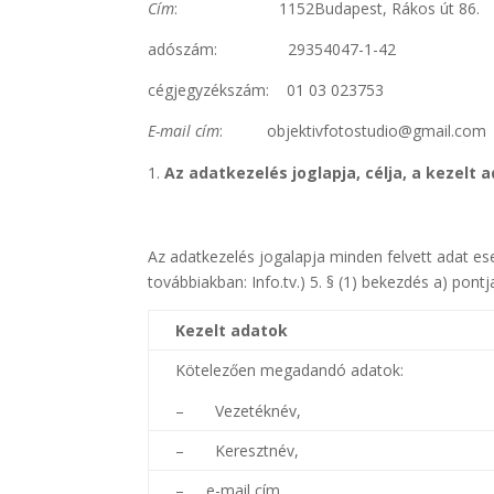
Cím
: 1152Budapest, Rákos út 86.
adószám: 29354047-1-42
cégjegyzékszám: 01 03 023753
E-mail cím
: objektivfotostudio@gmail.com
Az adatkezelés joglapja, célja, a kezelt
Az adatkezelés jogalapja minden felvett adat es
továbbiakban: Info.tv.) 5. § (1) bekezdés a) pontj
Kezelt adatok
Kötelezően megadandó adatok:
– Vezetéknév,
– Keresztnév,
– e-mail cím,