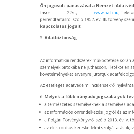
Ön jogosult panaszával a Nemzeti Adatvé
fasor 22/c.;
www.naih.hu,
Telefon
perrendtartásról szóló 1952. évi III. törvény sze
kapcsolatos jogait
.
Adatbiztonság
Az informatikai rendszerek működtetése során a 
személyek birtokába ne juthasson, illetéktelen 
követelményeket érvényre juttatjuk adatfeldolgo
Az esetleges adatvédelmi incidensekről nyilvánt
Melyek a főbb irányadó jogszabályok t
a természetes személyeknek a személyes adat
az információs önrendelkezési jogról és az inf
a Polgári Törvénykönyvről szóló 2013. évi V. tö
az elektronikus kereskedelmi szolgáltatások, 