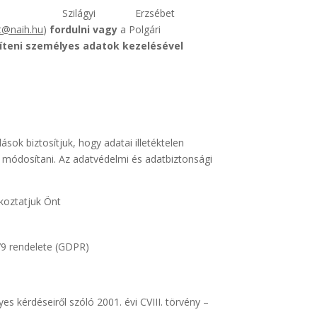
pest, Szilágyi Erzsébet
at@naih.hu
)
fordulni vagy
a Polgári
síteni személyes adatok kezelésével
ok biztosítjuk, hogy adatai illetéktelen
y módosítani. Az adatvédelmi és adatbiztonsági
ékoztatjuk Önt
79 rendelete (GDPR)
s kérdéseiről szóló 2001. évi CVIII. törvény –