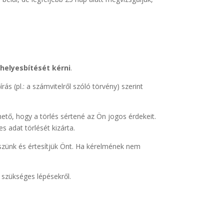
i
helyesbítését kérni
.
írás (pl.: a számvitelről szóló törvény) szerint
hető, hogy a törlés sértené az Ön jogos érdekeit.
s adat törlését kizárta.
eszünk és értesítjük Önt. Ha kérelmének nem
 szükséges lépésekről.