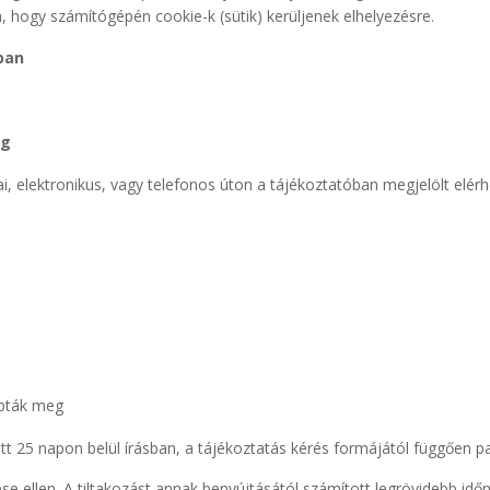
, hogy számítógépén cookie-k (sütik) kerüljenek elhelyezésre.
ban
og
i, elektronikus, vagy telefonos úton a tájékoztatóban megjelölt elérh
apták meg
tt 25 napon belül írásban, a tájékoztatás kérés formájától függően pa
e ellen. A tiltakozást annak benyújtásától számított legrövidebb időn 