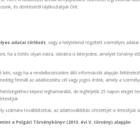
unk, és döntéséről tájékoztatjuk Önt.
lyes adatai törlését
, vagy a helytelenül rögzített személyes adata
i, ha a törlés olyan iratra, okiratra is kiterjedne, amelyet törvényi elő
t kéri, vagy ha a rendelkezésünkre álló információk alapján feltételez
meddig fennáll az adatkezelési cél vagy jogos érdek, amely a személye
a lehetőségekhez képest leghamarabb, de legfeljebb 25 napon eleget t
rtesítjük.
 számára továbbítottuk, az adattovábbítás címzettjét is értesítjük a
amint a Polgári Törvénykönyv (2013. évi V. törvény) alapján