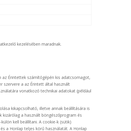
datkezelő kezelésében maradnak.
en az Érintettek számítógépén kis adatcsomagot,
r szervere a az Érintett által használt
ználatára vonatkozó technikai adatokat (például
lása kikapcsolható, illetve annak beállítására is
sok kizárólag a használt böngészőprogram és
ön kell beállítani. A cookie-k (sütik)
és a Honlap teljes körű használatát. A Honlap