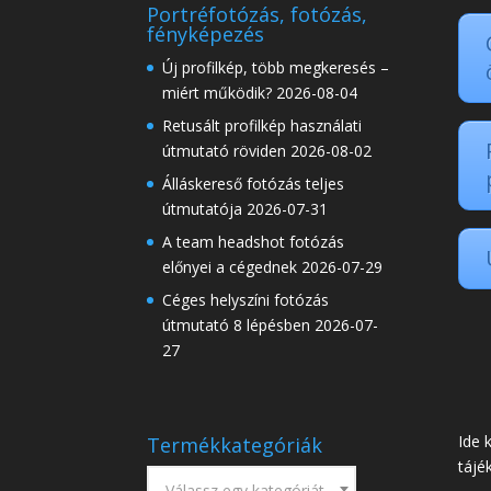
Portréfotózás, fotózás,
fényképezés
Új profilkép, több megkeresés –
miért működik?
2026-08-04
Retusált profilkép használati
útmutató röviden
2026-08-02
Álláskereső fotózás teljes
útmutatója
2026-07-31
A team headshot fotózás
előnyei a cégednek
2026-07-29
Céges helyszíni fotózás
útmutató 8 lépésben
2026-07-
27
Ide 
Termékkategóriák
tájé
Válassz egy kategóriát