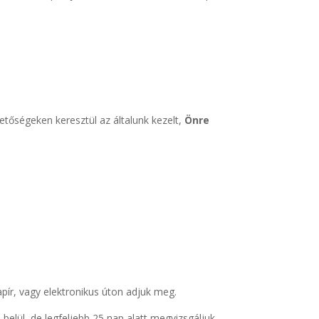
etőségeken keresztül az általunk kezelt,
Önre
pír, vagy elektronikus úton adjuk meg.
belül, de legfeljebb 25 nap alatt megvizsgáljuk,