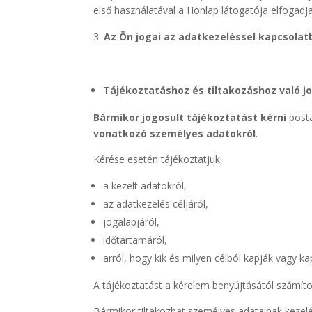
első használatával a Honlap látogatója elfogadja
Az Ön jogai az adatkezeléssel kapcsolat
Tájékoztatáshoz és tiltakozáshoz való j
Bármikor jogosult tájékoztatást kérni
posta
vonatkozó személyes adatokról
.
Kérése esetén tájékoztatjuk:
a kezelt adatokról,
az adatkezelés céljáról,
jogalapjáról,
időtartamáról,
arról, hogy kik és milyen célból kapják vagy k
A tájékoztatást a kérelem benyújtásától számíto
Bármikor tiltakozhat személyes adatainak kezelés