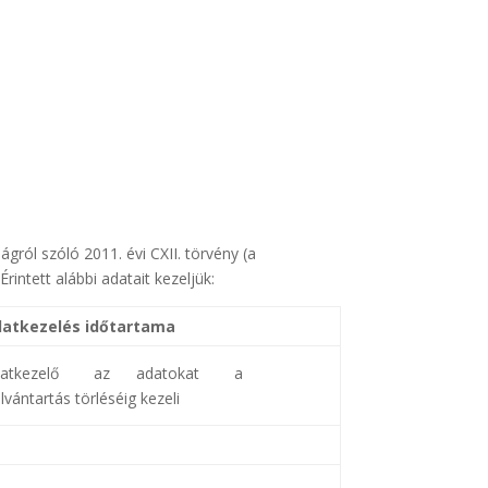
ról szóló 2011. évi CXII. törvény (a
rintett alábbi adatait kezeljük:
atkezelés időtartama
datkezelő az adatokat a
ilvántartás törléséig kezeli