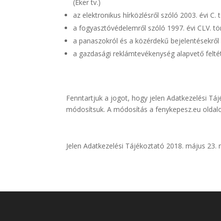
(Eker tv.)
az elektronikus hírközlésről szóló 2003. évi C. 
a fogyasztóvédelemről szóló 1997. évi CLV. tö
a panaszokról és a közérdekű bejelentésekről s
a gazdasági reklámtevékenység alapvető feltétel
Fenntartjuk a jogot, hogy jelen Adatkezelési Táj
módosítsuk. A módosítás a fenykepesz.eu oldalo
Jelen Adatkezelési Tájékoztató 2018. május 23. 