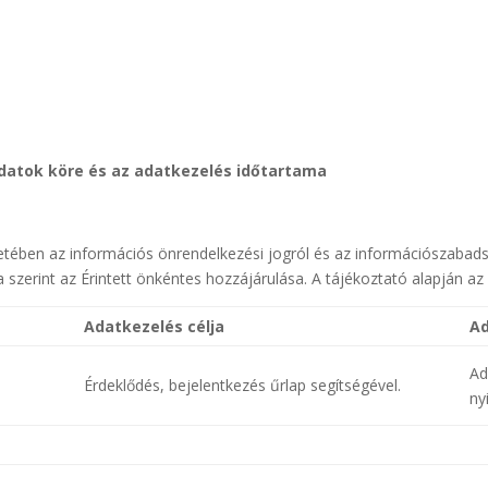
 adatok köre és az adatkezelés időtartama
etében az információs önrendelkezési jogról és az információszabadság
a szerint az Érintett önkéntes hozzájárulása. A tájékoztató alapján az É
Adatkezelés célja
Ad
A
Érdeklődés, bejelentkezés űrlap segítségével.
ny