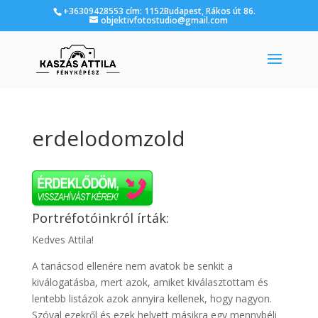
+36309428553 cím: 1152Budapest, Rákos út 86.
objektivfotostudio@gmail.com
erdelodomzold
Portréfotóinkról írták:
Kedves Attila!
A tanácsod ellenére nem avatok be senkit a
kiválogatásba, mert azok, amiket kiválasztottam és
lentebb listázok azok annyira kellenek, hogy nagyon.
Szóval ezekről és ezek helyett másikra egy mennybéli