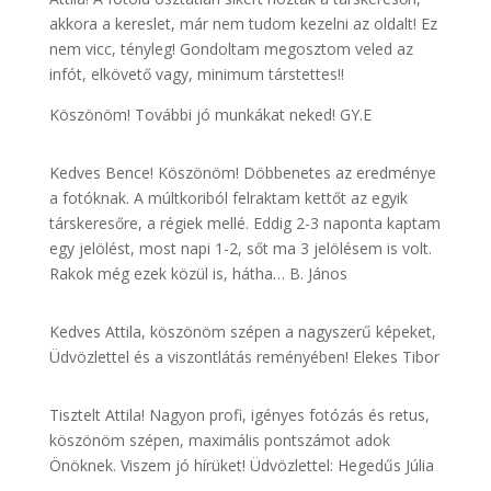
akkora a kereslet, már nem tudom kezelni az oldalt! Ez
nem vicc, tényleg! Gondoltam megosztom veled az
infót, elkövető vagy, minimum társtettes!!
Köszönöm! További jó munkákat neked! GY.E
Kedves Bence! Köszönöm! Döbbenetes az eredménye
a fotóknak. A múltkoriból felraktam kettőt az egyik
társkeresőre, a régiek mellé. Eddig 2-3 naponta kaptam
egy jelölést, most napi 1-2, sőt ma 3 jelölésem is volt.
Rakok még ezek közül is, hátha… B. János
Kedves Attila, köszönöm szépen a nagyszerű képeket,
Üdvözlettel és a viszontlátás reményében! Elekes Tibor
Tisztelt Attila! Nagyon profi, igényes fotózás és retus,
köszönöm szépen, maximális pontszámot adok
Önöknek. Viszem jó hírüket! Üdvözlettel: Hegedűs Júlia