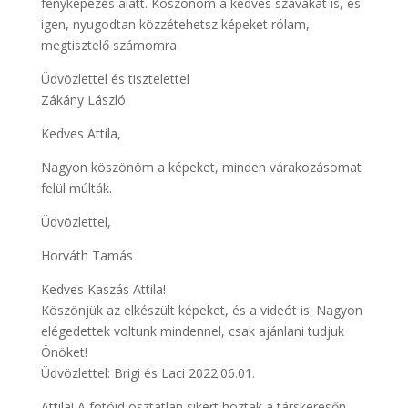
fényképezés alatt. Köszönöm a kedves szavakat is, és
igen, nyugodtan közzétehetsz képeket rólam,
megtisztelő számomra.
Üdvözlettel és tisztelettel
Zákány László
Kedves Attila,
Nagyon köszönöm a képeket, minden várakozásomat
felül múlták.
Üdvözlettel,
Horváth Tamás
Kedves Kaszás Attila!
Köszönjük az elkészült képeket, és a videót is. Nagyon
elégedettek voltunk mindennel, csak ajánlani tudjuk
Önöket!
Üdvözlettel: Brigi és Laci 2022.06.01.
Attila! A fotóid osztatlan sikert hoztak a társkeresőn,