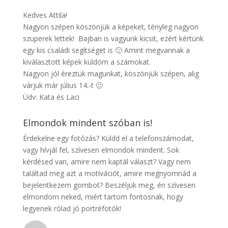
Kedves Attila!
Nagyon szépen köszönjük a képeket, tényleg nagyon
szuperek lettek! Bajban is vagyunk kicsit, ezért kértünk
egy kis családi segítséget is 🙂 Amint megvannak a
kiválasztott képek küldöm a számokat.
Nagyon jól éreztük magunkat, köszönjük szépen, alig
várjuk már július 14.-t 🙂
Üdv: Kata és Laci
Elmondok mindent szóban is!
Érdekelne egy fotózás? Küldd el a telefonszámodat,
vagy hívjál fel, szívesen elmondok mindent. Sok
kérdésed van, amire nem kaptál választ? Vagy nem
találtad meg azt a motívációt, amire megnyomnád a
bejelentkezem gombot? Beszéljük meg, én szívesen
elmondom neked, miért tartom fontosnak, hogy
legyenek rólad jó portréfotók!