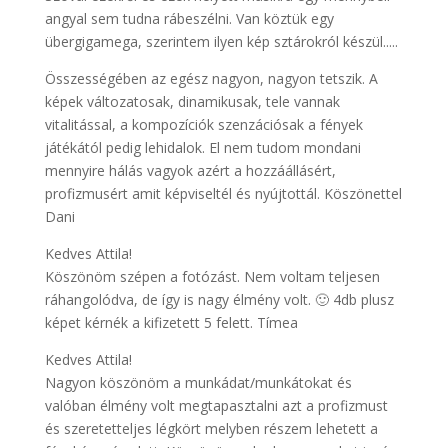
angyal sem tudna rábeszélni. Van köztük egy
übergigamega, szerintem ilyen kép sztárokról készül.....
Összességében az egész nagyon, nagyon tetszik. A
képek változatosak, dinamikusak, tele vannak
vitalitással, a kompozíciók szenzációsak a fények
játékától pedig lehidalok. El nem tudom mondani
mennyire hálás vagyok azért a hozzáállásért,
profizmusért amit képviseltél és nyújtottál. Köszönettel
Dani
Kedves Attila!
Köszönöm szépen a fotózást. Nem voltam teljesen
ráhangolódva, de így is nagy élmény volt. 🙂 4db plusz
képet kérnék a kifizetett 5 felett. Tímea
Kedves Attila!
Nagyon köszönöm a munkádat/munkátokat és
valóban élmény volt megtapasztalni azt a profizmust
és szeretetteljes légkört melyben részem lehetett a