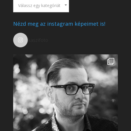
Válassz egy kategóriát
Nézd meg az instagram képeimet is!
kaszifoto