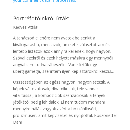
your comment data is processed.
Portréfotóinkról írták:
Kedves Attila!
A tanácsod ellenére nem avatok be senkit a
kiválogatásba, mert azok, amiket kiválasztottam és
lentebb listázok azok annyira kellenek, hogy nagyon.
Szóval ezekről és ezek helyett másikra egy mennybéli
angyal sem tudna rábeszélni. Van köztük egy
übergigamega, szerintem ilyen kép sztárokról készül.....
Összességében az egész nagyon, nagyon tetszik. A
képek változatosak, dinamikusak, tele vannak
vitalitással, a kompozíciók szenzációsak a fények
játékától pedig lehidalok. El nem tudom mondani
mennyire hálás vagyok azért a hozzáállásért,
profizmusért amit képviseltél és nyújtottál. Köszönettel
Dani