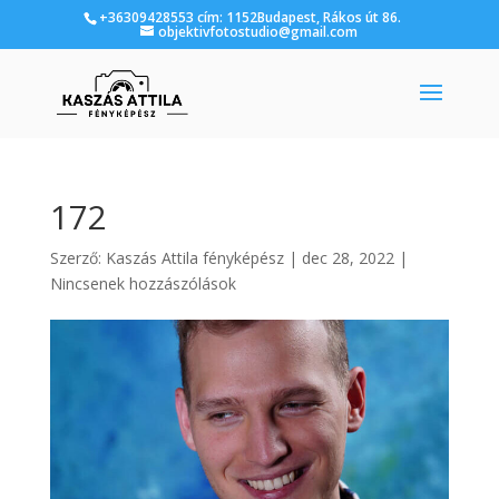
+36309428553 cím: 1152Budapest, Rákos út 86.
objektivfotostudio@gmail.com
172
Szerző:
Kaszás Attila fényképész
|
dec 28, 2022
|
Nincsenek hozzászólások