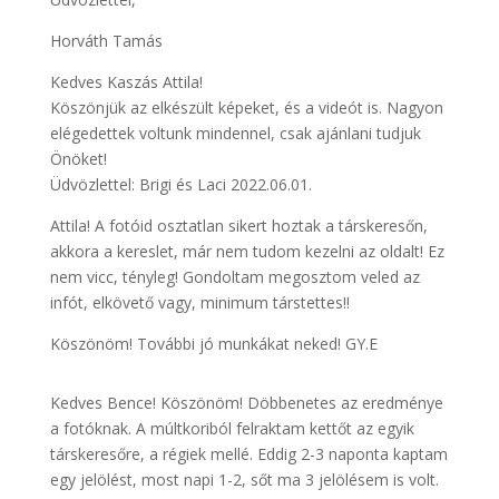
Horváth Tamás
Kedves Kaszás Attila!
Köszönjük az elkészült képeket, és a videót is. Nagyon
elégedettek voltunk mindennel, csak ajánlani tudjuk
Önöket!
Üdvözlettel: Brigi és Laci 2022.06.01.
Attila! A fotóid osztatlan sikert hoztak a társkeresőn,
akkora a kereslet, már nem tudom kezelni az oldalt! Ez
nem vicc, tényleg! Gondoltam megosztom veled az
infót, elkövető vagy, minimum társtettes!!
Köszönöm! További jó munkákat neked! GY.E
Kedves Bence! Köszönöm! Döbbenetes az eredménye
a fotóknak. A múltkoriból felraktam kettőt az egyik
társkeresőre, a régiek mellé. Eddig 2-3 naponta kaptam
egy jelölést, most napi 1-2, sőt ma 3 jelölésem is volt.