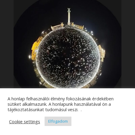
A honlap felhasználói élmény fokozásának érdekében
sütiket alkalmazunk. A honlapunk használatával ön a
tájékoztatásunkat tudomásul veszi. .
Cookie settings
Elfogadom