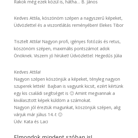
Rakok még ezek közül is, hátha… B. János
Kedves Attila, köszönöm szépen a nagyszerű képeket,
Üdvözlettel és a viszontlátás reményében! Elekes Tibor
Tisztelt Attila! Nagyon profi, igényes fotózás és retus,
köszönöm szépen, maximális pontszámot adok
Önöknek. Viszem jó hírüket! Üdvözlettel: Hegedűs Júlia
Kedves Attila!
Nagyon szépen köszönjük a képeket, tényleg nagyon
szuperek lettek! Bajban is vagyunk kicsit, ezért kértünk
egy kis családi segítséget is 🙂 Amint megvannak a
kiválasztott képek küldöm a számokat.
Nagyon jól éreztük magunkat, köszönjük szépen, alig
várjuk már július 14.-t 🙂
Üdv: Kata és Laci
Elmondok mindent szóban is!