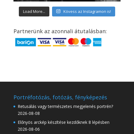
Load More...
Kövess az Instagramon is!
Partnerünk az azonnali átutalásban:
Portréfotózás, fotózás, fényképezés
Retusálás vagy természetes megjelenés portrén?
2026-08-08
Előnyös arckép készítése kezdőknek 8 lépésben
2026-08-06