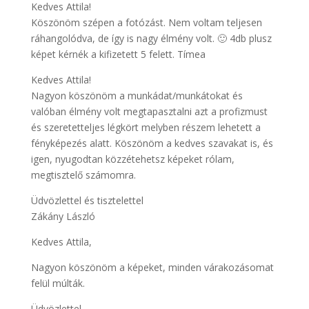
Kedves Attila!
Köszönöm szépen a fotózást. Nem voltam teljesen
ráhangolódva, de így is nagy élmény volt. 🙂 4db plusz
képet kérnék a kifizetett 5 felett. Tímea
Kedves Attila!
Nagyon köszönöm a munkádat/munkátokat és
valóban élmény volt megtapasztalni azt a profizmust
és szeretetteljes légkört melyben részem lehetett a
fényképezés alatt. Köszönöm a kedves szavakat is, és
igen, nyugodtan közzétehetsz képeket rólam,
megtisztelő számomra.
Üdvözlettel és tisztelettel
Zákány László
Kedves Attila,
Nagyon köszönöm a képeket, minden várakozásomat
felül múlták.
Üdvözlettel,