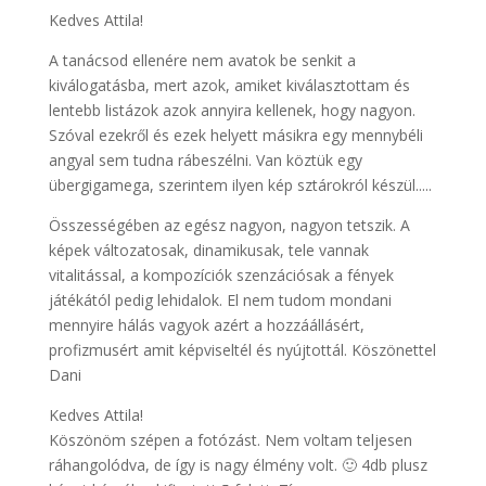
Kedves Attila!
A tanácsod ellenére nem avatok be senkit a
kiválogatásba, mert azok, amiket kiválasztottam és
lentebb listázok azok annyira kellenek, hogy nagyon.
Szóval ezekről és ezek helyett másikra egy mennybéli
angyal sem tudna rábeszélni. Van köztük egy
übergigamega, szerintem ilyen kép sztárokról készül.....
Összességében az egész nagyon, nagyon tetszik. A
képek változatosak, dinamikusak, tele vannak
vitalitással, a kompozíciók szenzációsak a fények
játékától pedig lehidalok. El nem tudom mondani
mennyire hálás vagyok azért a hozzáállásért,
profizmusért amit képviseltél és nyújtottál. Köszönettel
Dani
Kedves Attila!
Köszönöm szépen a fotózást. Nem voltam teljesen
ráhangolódva, de így is nagy élmény volt. 🙂 4db plusz