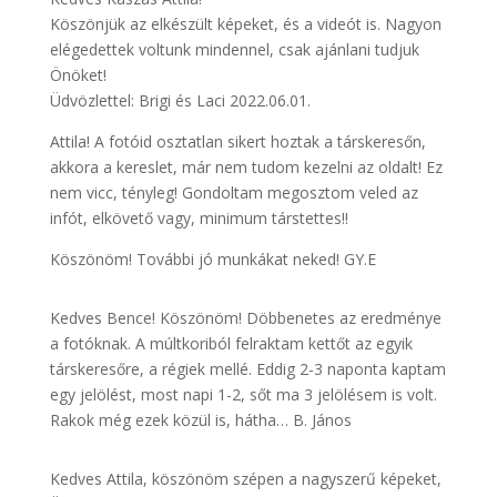
Köszönjük az elkészült képeket, és a videót is. Nagyon
elégedettek voltunk mindennel, csak ajánlani tudjuk
Önöket!
Üdvözlettel: Brigi és Laci 2022.06.01.
Attila! A fotóid osztatlan sikert hoztak a társkeresőn,
akkora a kereslet, már nem tudom kezelni az oldalt! Ez
nem vicc, tényleg! Gondoltam megosztom veled az
infót, elkövető vagy, minimum társtettes!!
Köszönöm! További jó munkákat neked! GY.E
Kedves Bence! Köszönöm! Döbbenetes az eredménye
a fotóknak. A múltkoriból felraktam kettőt az egyik
társkeresőre, a régiek mellé. Eddig 2-3 naponta kaptam
egy jelölést, most napi 1-2, sőt ma 3 jelölésem is volt.
Rakok még ezek közül is, hátha… B. János
Kedves Attila, köszönöm szépen a nagyszerű képeket,