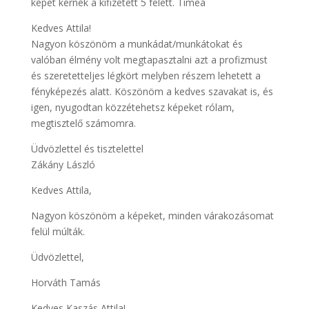
képet kérnék a kifizetett 5 felett. Tímea
Kedves Attila!
Nagyon köszönöm a munkádat/munkátokat és
valóban élmény volt megtapasztalni azt a profizmust
és szeretetteljes légkört melyben részem lehetett a
fényképezés alatt. Köszönöm a kedves szavakat is, és
igen, nyugodtan közzétehetsz képeket rólam,
megtisztelő számomra.
Üdvözlettel és tisztelettel
Zákány László
Kedves Attila,
Nagyon köszönöm a képeket, minden várakozásomat
felül múlták.
Üdvözlettel,
Horváth Tamás
Kedves Kaszás Attila!