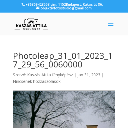
+36309428553 cím: 1152Budapest, Rákos út 86.
objektivfotostudio@gmail.com
Photoleap_31_01_2023_1
7_29_56_0060000
Szerző:
Kaszás Attila fényképész
|
jan 31, 2023
|
Nincsenek hozzászólások