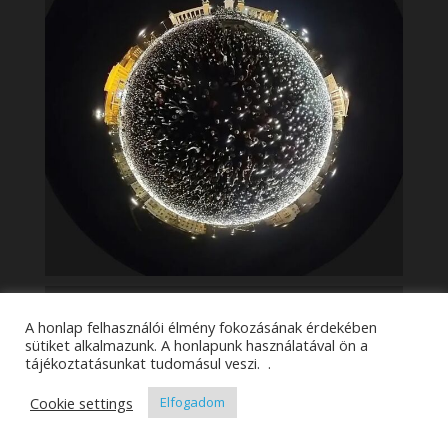
A honlap felhasználói élmény fokozásának érdekében
sütiket alkalmazunk. A honlapunk használatával ön a
tájékoztatásunkat tudomásul veszi. .
Cookie settings
Elfogadom