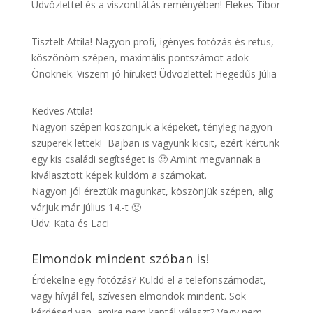
Üdvözlettel és a viszontlátás reményében! Elekes Tibor
Tisztelt Attila! Nagyon profi, igényes fotózás és retus,
köszönöm szépen, maximális pontszámot adok
Önöknek. Viszem jó hírüket! Üdvözlettel: Hegedűs Júlia
Kedves Attila!
Nagyon szépen köszönjük a képeket, tényleg nagyon
szuperek lettek! Bajban is vagyunk kicsit, ezért kértünk
egy kis családi segítséget is 🙂 Amint megvannak a
kiválasztott képek küldöm a számokat.
Nagyon jól éreztük magunkat, köszönjük szépen, alig
várjuk már július 14.-t 🙂
Üdv: Kata és Laci
Elmondok mindent szóban is!
Érdekelne egy fotózás? Küldd el a telefonszámodat,
vagy hívjál fel, szívesen elmondok mindent. Sok
kérdésed van, amire nem kaptál választ? Vagy nem