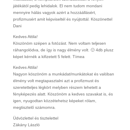
játékától pedig lehidalok. El nem tudom mondani
mennyire hálás vagyok azért a hozzáállásért,
profizmusért amit képviseltél és nyújtottál. Köszönettel
Dani
Kedves Attila!
Köszönöm szépen a fotózást. Nem voltam teljesen
ráhangolódva, de így is nagy élmény volt. 🙂 4db plusz
képet kérnék a kifizetett 5 felett. Tímea
Kedves Attila!
Nagyon köszönöm a munkádat/munkátokat és valóban
élmény volt megtapasztalni azt a profizmust és
szeretetteljes légkört melyben részem lehetett a
fényképezés alatt. Köszönöm a kedves szavakat is, és
igen, nyugodtan közzétehetsz képeket rólam,
megtisztelő számomra.
Üdvözlettel és tisztelettel
Zákány László