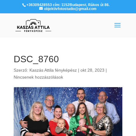
+36309428553 cím: 1152Budapest, Rákos út 86.
objektivfotostudio@gmail.com
DSC_8760
Szerző:
Kaszás Attila fényképész
|
okt 28, 2023
|
Nincsenek hozzászólások