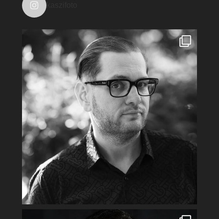
kaszifoto