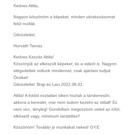
Kedves Attila,
Nagyon köszönöm a képeket, minden várakozásomat
felül múlták.
Üdvözlettel,
Horváth Tamás
Kedves Kaszás Attila!
Köszönjük az elkészült képeket, és a videót is. Nagyon
elégedettek voltunk mindennel, csak ajánlani tudjuk
Önöket!
Üdvözlettel: Brigi és Laci 2022.06.01.
Attila! A fotóid osztatlan sikert hoztak a társkeresőn,
akkora a kereslet, már nem tudom kezelni az oldalt! Ez
nem vicc, tényleg! Gondoltam megosztom veled az infót,
elkövető vagy, minimum társtettes!!
Köszönöm! További jó munkákat neked! GY.E