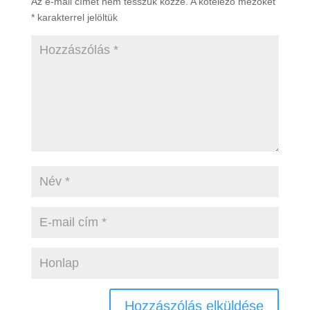
Az e-mail címet nem tesszük közzé.
A kötelező mezőket
*
karakterrel jelöltük