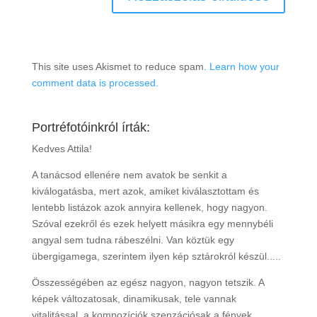
This site uses Akismet to reduce spam.
Learn how your
comment data is processed.
Portréfotóinkról írták:
Kedves Attila!
A tanácsod ellenére nem avatok be senkit a
kiválogatásba, mert azok, amiket kiválasztottam és
lentebb listázok azok annyira kellenek, hogy nagyon.
Szóval ezekről és ezek helyett másikra egy mennybéli
angyal sem tudna rábeszélni. Van köztük egy
übergigamega, szerintem ilyen kép sztárokról készül.....
Összességében az egész nagyon, nagyon tetszik. A
képek változatosak, dinamikusak, tele vannak
vitalitással, a kompozíciók szenzációsak a fények