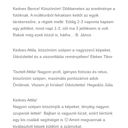
Kedves Bence! Köszönöm! Döbbenetes az eredménye a
fotóknak. A múltkoriból felraktam kettőt az egyik
társkeresőre, a régiek mellé. Eddig 2-3 naponta kaptam
egy jelölést, most napi 1-2, sőt ma 3 jelölésem is volt.
Rakok még ezek közül is, hátha… B. János
Kedves Attila, köszönöm szépen a nagyszerű képeket,
Üdvözlettel és a viszontlátás reményében! Elekes Tibor
Tisztelt Attila! Nagyon profi, igényes fotózás és retus,
köszönöm szépen, maximális pontszámot adok
Önöknek. Viszem jó hírüket! Üdvözlettel: Hegedűs Júlia
Kedves Attila!
Nagyon szépen köszönjük a képeket, tényleg nagyon
szuperek lettek! Bajban is vagyunk kicsit, ezért kértünk
egy kis családi segítséget is 🙂 Amint megvannak a
kiválasztott képek küldöm a számokat.