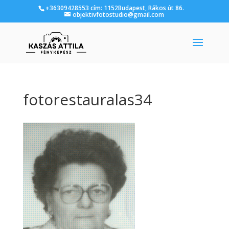
+36309428553 cím: 1152Budapest, Rákos út 86.
objektivfotostudio@gmail.com
fotorestauralas34