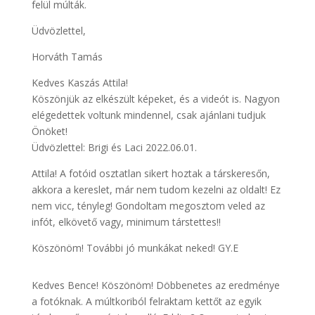
felül múlták.
Üdvözlettel,
Horváth Tamás
Kedves Kaszás Attila!
Köszönjük az elkészült képeket, és a videót is. Nagyon
elégedettek voltunk mindennel, csak ajánlani tudjuk
Önöket!
Üdvözlettel: Brigi és Laci 2022.06.01.
Attila! A fotóid osztatlan sikert hoztak a társkeresőn,
akkora a kereslet, már nem tudom kezelni az oldalt! Ez
nem vicc, tényleg! Gondoltam megosztom veled az
infót, elkövető vagy, minimum társtettes!!
Köszönöm! További jó munkákat neked! GY.E
Kedves Bence! Köszönöm! Döbbenetes az eredménye
a fotóknak. A múltkoriból felraktam kettőt az egyik