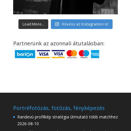
Load More...
Kövess az Instagramon is!
Partnerünk az azonnali átutalásban:
Portréfotózás, fotózás, fényképezés
Randevú profilkép stratégia útmutató több matchhez
2026-08-10