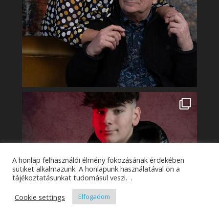
A honlap felhasználói élmény fokozásának érdekében
sütiket alkalmazunk. A honlapunk használatával ön a
tájékoztatásunkat tudomásul veszi. .
Cookie settings
Elfogadom