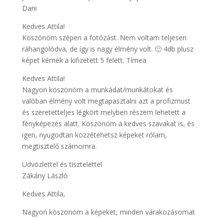
Dani
Kedves Attila!
Köszönöm szépen a fotózást. Nem voltam teljesen
ráhangolódva, de így is nagy élmény volt. 🙂 4db plusz
képet kérnék a kifizetett 5 felett. Tímea
Kedves Attila!
Nagyon köszönöm a munkádat/munkátokat és
valóban élmény volt megtapasztalni azt a profizmust
és szeretetteljes légkört melyben részem lehetett a
fényképezés alatt. Köszönöm a kedves szavakat is, és
igen, nyugodtan közzétehetsz képeket rólam,
megtisztelő számomra.
Üdvözlettel és tisztelettel
Zákány László
Kedves Attila,
Nagyon köszönöm a képeket, minden várakozásomat