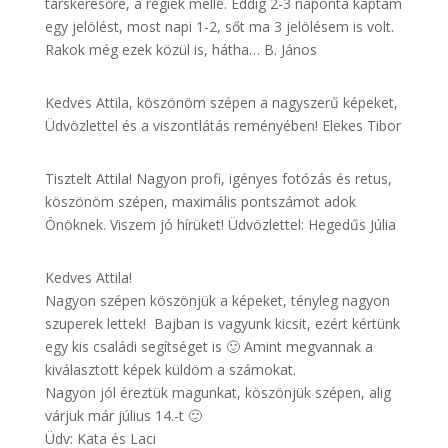
társkeresőre, a régiek mellé. Eddig 2-3 naponta kaptam
egy jelölést, most napi 1-2, sőt ma 3 jelölésem is volt.
Rakok még ezek közül is, hátha… B. János
Kedves Attila, köszönöm szépen a nagyszerű képeket,
Üdvözlettel és a viszontlátás reményében! Elekes Tibor
Tisztelt Attila! Nagyon profi, igényes fotózás és retus,
köszönöm szépen, maximális pontszámot adok
Önöknek. Viszem jó hírüket! Üdvözlettel: Hegedűs Júlia
Kedves Attila!
Nagyon szépen köszönjük a képeket, tényleg nagyon
szuperek lettek! Bajban is vagyunk kicsit, ezért kértünk
egy kis családi segítséget is 🙂 Amint megvannak a
kiválasztott képek küldöm a számokat.
Nagyon jól éreztük magunkat, köszönjük szépen, alig
várjuk már július 14.-t 🙂
Üdv: Kata és Laci