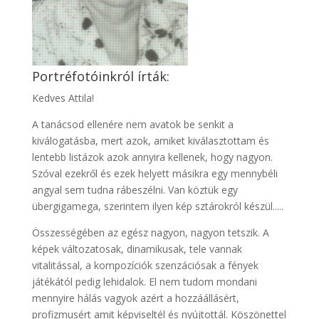
Portréfotóinkról írták:
Kedves Attila!
A tanácsod ellenére nem avatok be senkit a
kiválogatásba, mert azok, amiket kiválasztottam és
lentebb listázok azok annyira kellenek, hogy nagyon.
Szóval ezekről és ezek helyett másikra egy mennybéli
angyal sem tudna rábeszélni. Van köztük egy
übergigamega, szerintem ilyen kép sztárokról készül.....
Összességében az egész nagyon, nagyon tetszik. A
képek változatosak, dinamikusak, tele vannak
vitalitással, a kompozíciók szenzációsak a fények
játékától pedig lehidalok. El nem tudom mondani
mennyire hálás vagyok azért a hozzáállásért,
profizmusért amit képviseltél és nyújtottál. Köszönettel