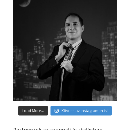
Load More...
Kövess az Instagramon is!
Partnerünk az azonnali átutalásban: