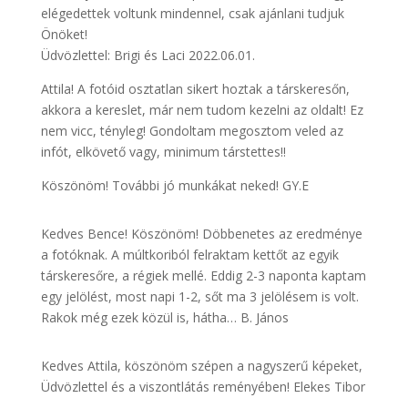
elégedettek voltunk mindennel, csak ajánlani tudjuk
Önöket!
Üdvözlettel: Brigi és Laci 2022.06.01.
Attila! A fotóid osztatlan sikert hoztak a társkeresőn,
akkora a kereslet, már nem tudom kezelni az oldalt! Ez
nem vicc, tényleg! Gondoltam megosztom veled az
infót, elkövető vagy, minimum társtettes!!
Köszönöm! További jó munkákat neked! GY.E
Kedves Bence! Köszönöm! Döbbenetes az eredménye
a fotóknak. A múltkoriból felraktam kettőt az egyik
társkeresőre, a régiek mellé. Eddig 2-3 naponta kaptam
egy jelölést, most napi 1-2, sőt ma 3 jelölésem is volt.
Rakok még ezek közül is, hátha… B. János
Kedves Attila, köszönöm szépen a nagyszerű képeket,
Üdvözlettel és a viszontlátás reményében! Elekes Tibor