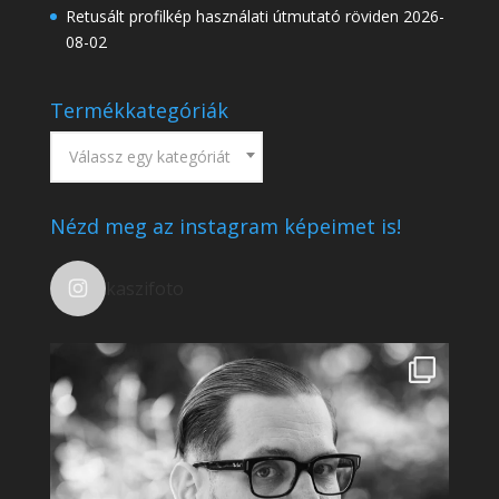
Retusált profilkép használati útmutató röviden
2026-
08-02
Termékkategóriák
Válassz egy kategóriát
Nézd meg az instagram képeimet is!
kaszifoto