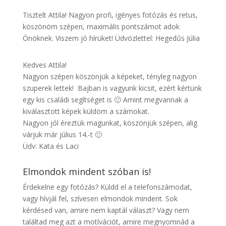
Tisztelt Attila! Nagyon profi, igényes fotózás és retus,
köszönöm szépen, maximális pontszámot adok
Önöknek. Viszem jó hírüket! Üdvözlettel: Hegedűs Júlia
Kedves Attila!
Nagyon szépen köszönjük a képeket, tényleg nagyon
szuperek lettek! Bajban is vagyunk kicsit, ezért kértünk
egy kis családi segítséget is 🙂 Amint megvannak a
kiválasztott képek küldöm a számokat.
Nagyon jól éreztük magunkat, köszönjük szépen, alig
várjuk már július 14.-t 🙂
Üdv: Kata és Laci
Elmondok mindent szóban is!
Érdekelne egy fotózás? Küldd el a telefonszámodat,
vagy hívjál fel, szívesen elmondok mindent. Sok
kérdésed van, amire nem kaptál választ? Vagy nem
találtad meg azt a motívációt, amire megnyomnád a