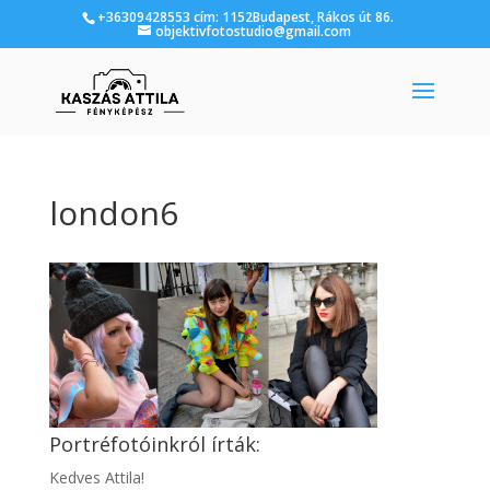
+36309428553 cím: 1152Budapest, Rákos út 86.
objektivfotostudio@gmail.com
london6
Portréfotóinkról írták:
Kedves Attila!