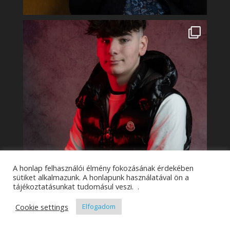
A honlap felhasználói élmény fokozásának érdekében
sütiket alkalmazunk. A honlapunk használatával ön a
tájékoztatásunkat tudomásul veszi. .
Cookie settings
Elfogadom