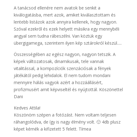
A tanácsod ellenére nem avatok be senkit a
kiválogatásba, mert azok, amiket kiválasztottam és
lentebb listázok azok annyira kellenek, hogy nagyon.
Szóval ezekről és ezek helyett másikra egy mennybéli
angyal sem tudna rábeszélni. Van köztük egy
übergigamega, szerintem ilyen kép sztárokról készül.....
Összességében az egész nagyon, nagyon tetszik. A
képek változatosak, dinamikusak, tele vannak
vitalitással, a kompozíciók szenzációsak a fények
játékától pedig lehidalok. El nem tudom mondani
mennyire hálás vagyok azért a hozzáállásért,
profizmusért amit képviseltél és nyújtottál. Köszönettel
Dani
Kedves Attila!
Köszönöm szépen a fotózást. Nem voltam teljesen
ráhangolódva, de így is nagy élmény volt. 🙂 4db plusz
képet kérnék a kifizetett 5 felett. Tímea