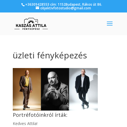
+36309428553 cím: 1152Budapest, Rákos út 86.
objektivfotostudio@gmail.com
üzleti fényképezés
Portréfotóinkról írták:
Kedves Attila!