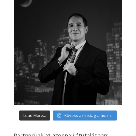
Load More...
Kövess az Instagramon is!
Partnerünk az azonnali átutalásban: