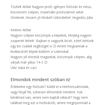
Tisztelt Attila! Nagyon profi, igényes fotózás és retus,
köszönöm szépen, maximális pontszámot adok
Önöknek. Viszem jó hírüket! Üdvözlettel: Hegedűs Júlia
Kedves Attila!
Nagyon szépen köszönjük a képeket, tényleg nagyon
szuperek lettek! Bajban is vagyunk kicsit, ezért kértünk
egy kis családi segítséget is 🙂 Amint megvannak a
kiválasztott képek küldöm a számokat.
Nagyon jól éreztük magunkat, köszönjük szépen, alig
várjuk már július 14.-t 🙂
Üdv: Kata és Laci
Elmondok mindent szóban is!
Érdekelne egy fotózás? Küldd el a telefonszámodat,
vagy hívjál fel, szívesen elmondok mindent. Sok
kérdésed van, amire nem kaptál választ? Vagy nem
találtad meg azt a motívációt, amire megnyomnád a