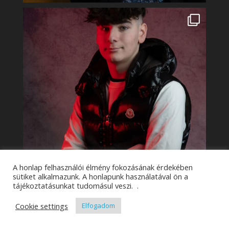
A honlap felhasználói élmény fokozásának érdekében
sütiket alkalmazunk. A honlapunk használatával ön a
tájékoztatásunkat tudomásul veszi. .
Cookie settings
Elfogadom