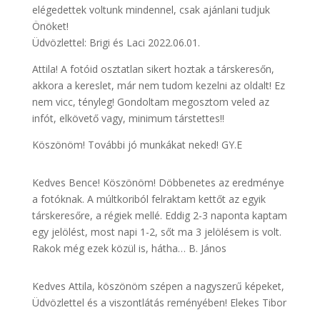
elégedettek voltunk mindennel, csak ajánlani tudjuk
Önöket!
Üdvözlettel: Brigi és Laci 2022.06.01.
Attila! A fotóid osztatlan sikert hoztak a társkeresőn,
akkora a kereslet, már nem tudom kezelni az oldalt! Ez
nem vicc, tényleg! Gondoltam megosztom veled az
infót, elkövető vagy, minimum társtettes!!
Köszönöm! További jó munkákat neked! GY.E
Kedves Bence! Köszönöm! Döbbenetes az eredménye
a fotóknak. A múltkoriból felraktam kettőt az egyik
társkeresőre, a régiek mellé. Eddig 2-3 naponta kaptam
egy jelölést, most napi 1-2, sőt ma 3 jelölésem is volt.
Rakok még ezek közül is, hátha… B. János
Kedves Attila, köszönöm szépen a nagyszerű képeket,
Üdvözlettel és a viszontlátás reményében! Elekes Tibor