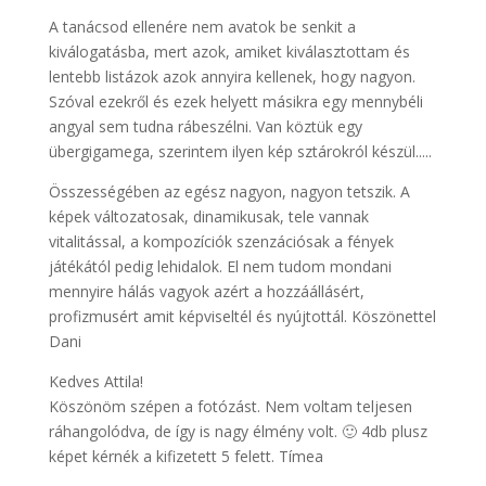
A tanácsod ellenére nem avatok be senkit a
kiválogatásba, mert azok, amiket kiválasztottam és
lentebb listázok azok annyira kellenek, hogy nagyon.
Szóval ezekről és ezek helyett másikra egy mennybéli
angyal sem tudna rábeszélni. Van köztük egy
übergigamega, szerintem ilyen kép sztárokról készül.....
Összességében az egész nagyon, nagyon tetszik. A
képek változatosak, dinamikusak, tele vannak
vitalitással, a kompozíciók szenzációsak a fények
játékától pedig lehidalok. El nem tudom mondani
mennyire hálás vagyok azért a hozzáállásért,
profizmusért amit képviseltél és nyújtottál. Köszönettel
Dani
Kedves Attila!
Köszönöm szépen a fotózást. Nem voltam teljesen
ráhangolódva, de így is nagy élmény volt. 🙂 4db plusz
képet kérnék a kifizetett 5 felett. Tímea