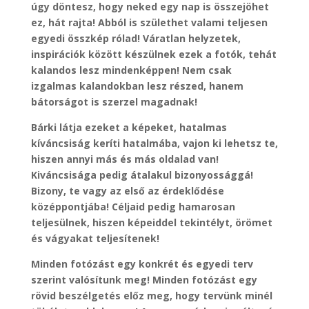
úgy döntesz, hogy neked egy nap is összejöhet
ez, hát rajta! Abból is születhet valami teljesen
egyedi összkép rólad! Váratlan helyzetek,
inspirációk között készülnek ezek a fotók, tehát
kalandos lesz mindenképpen! Nem csak
izgalmas kalandokban lesz részed, hanem
bátorságot is szerzel magadnak!
Bárki látja ezeket a képeket, hatalmas
kíváncsiság keríti hatalmába, vajon ki lehetsz te,
hiszen annyi más és más oldalad van!
Kiváncsisága pedig átalakul bizonyossággá!
Bizony, te vagy az első az érdeklődése
középpontjába! Céljaid pedig hamarosan
teljesülnek, hiszen képeiddel tekintélyt, örömet
és vágyakat teljesítenek!
Minden fotózást egy konkrét és egyedi terv
szerint valósítunk meg! Minden fotózást egy
rövid beszélgetés előz meg, hogy tervünk minél