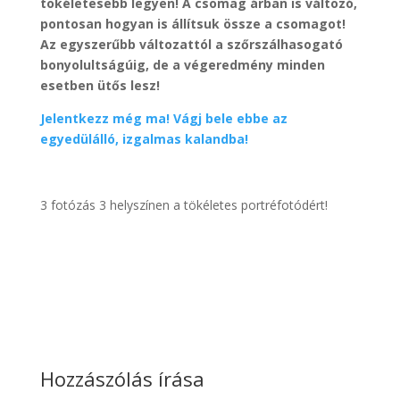
tökéletesebb legyen! A csomag árban is változó,
pontosan hogyan is állítsuk össze a csomagot!
Az egyszerűbb változattól a szőrszálhasogató
bonyolultságúig, de a végeredmény minden
esetben ütős lesz!
Jelentkezz még ma! Vágj bele ebbe az
egyedülálló, izgalmas kalandba!
3 fotózás 3 helyszínen a tökéletes portréfotódért!
Hozzászólás írása