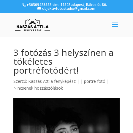
+36309428553 cím: 1152Budapest, Rákos út 86.
objektivfotostudio@gmail.com
3 fotózás 3 helyszínen a
tökéletes
portréfotódért!
Szerző:
Kaszás Attila fényképész
|
|
portré fotó
|
Nincsenek hozzászólások