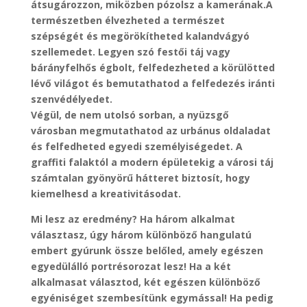
átsugározzon, miközben pózolsz a kamerának.A
természetben élvezheted a természet
szépségét és megörökítheted kalandvágyó
szellemedet. Legyen szó festői táj vagy
bárányfelhős égbolt, felfedezheted a körülötted
lévő világot és bemutathatod a felfedezés iránti
szenvédélyedet.
Végül, de nem utolsó sorban, a nyüzsgő
városban megmutathatod az urbánus oldaladat
és felfedheted egyedi személyiségedet. A
graffiti falaktól a modern épületekig a városi táj
számtalan gyönyörű hátteret biztosít, hogy
kiemelhesd a kreativitásodat.
Mi lesz az eredmény? Ha három alkalmat
választasz, úgy három különböző hangulatú
embert gyúrunk össze belőled, amely egészen
egyedülálló portrésorozat lesz! Ha a két
alkalmasat választod, két egészen különböző
egyéniséget szembesítünk egymással! Ha pedig