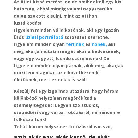
Az ötlet kissé merész, no de amihez kell egy kis
bátorság, abból mindig valami nagyszerűbb
dolog szokott kisülni, mint az otthon
lustálkodás!
Figyelem minden vállalkozónak, aki egy igazán
ütős
üzleti portréfotó
sorozatot szeretne,
figyelem minden olyan
férfinak
és
nőnek,
aki
meg akarja mutatni magát akár a kedvesének,
vagy egy vágyott, leendő szerelmének! De
figyelem minden olyan párnak, akik meg akarják
örökíteni magukat az elkövetkezendő
életüknek, mert ez nekik is szól!
Készülj fel egy izgalmas utazásra, hogy három
különböző helyszínen megörökítsd a
személyiségedet! Legyen szó stúdiós,
szabadtéri vagy városi fotózásról, mi mindenre
felkészültünk!
Tehát három helyszínes fotózásról van szó,
amit akár egy, akár kettő, de akár