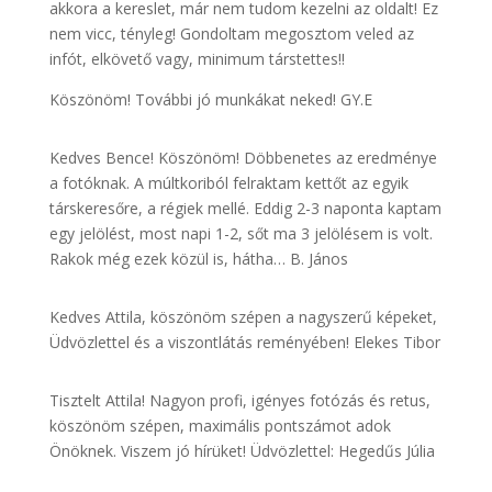
akkora a kereslet, már nem tudom kezelni az oldalt! Ez
nem vicc, tényleg! Gondoltam megosztom veled az
infót, elkövető vagy, minimum társtettes!!
Köszönöm! További jó munkákat neked! GY.E
Kedves Bence! Köszönöm! Döbbenetes az eredménye
a fotóknak. A múltkoriból felraktam kettőt az egyik
társkeresőre, a régiek mellé. Eddig 2-3 naponta kaptam
egy jelölést, most napi 1-2, sőt ma 3 jelölésem is volt.
Rakok még ezek közül is, hátha… B. János
Kedves Attila, köszönöm szépen a nagyszerű képeket,
Üdvözlettel és a viszontlátás reményében! Elekes Tibor
Tisztelt Attila! Nagyon profi, igényes fotózás és retus,
köszönöm szépen, maximális pontszámot adok
Önöknek. Viszem jó hírüket! Üdvözlettel: Hegedűs Júlia