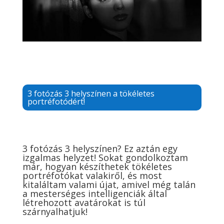
3 fotózás 3 helyszínen a tökéletes
portréfotódért!
3 fotózás 3 helyszínen? Ez aztán egy
izgalmas helyzet! Sokat gondolkoztam
már, hogyan készíthetek tökéletes
portréfotókat valakiről, és most
kitaláltam valami újat, amivel még talán
a mesterséges intelligenciák által
létrehozott avatárokat is túl
szárnyalhatjuk!