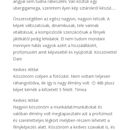
angyal sem tudna rábeszélni. Van köztük egy
übergigamega, szerintem ilyen kép sztárokról készül.....
Összességében az egész nagyon, nagyon tetszik. A
képek változatosak, dinamikusak, tele vannak
vitalitással, a kompozíciók szenzációsak a fények
játékától pedig lehidalok. El nem tudom mondani
mennyire hálás vagyok azért a hozzáállásért,
profizmusért amit képviseltél és nyújtottál. Köszönettel
Dani
Kedves Attila!
Köszönöm szépen a fotózást. Nem voltam teljesen
ráhangolódva, de így is nagy élmény volt. 🙂 4db plusz
képet kérnék a kifizetett 5 felett. Tímea
Kedves Attila!
Nagyon köszönöm a munkádat/munkátokat és
valóban élmény volt megtapasztalni azt a profizmust
és szeretetteljes légkört melyben részem lehetett a
fényképezés alatt. Köszönöm a kedves szavakat is, és