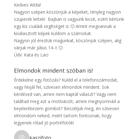
Kedves Attila!
Nagyon szépen köszönjük a képeket, tényleg nagyon
szuperek lettek! Bajban is vagyunk kicsit, ezért kértünk
egy kis családi segítséget is 🙂 Amint megvannak a
kiválasztott képek küldöm a számokat.
Nagyon jól éreztük magunkat, köszönjük szépen, alig
várjuk már július 14.-t 🙂
Üdv: Kata és Laci
Elmondok mindent szóban is!
Érdekelne egy fotózás? Küldd el a telefonszámodat,
vagy hívjál fel, szívesen elmondok mindent. Sok
kérdésed van, amire nem kaptál választ? Vagy nem
találtad meg azt a motívációt, amire megnyomnád a
bejelentkezem gombot? Beszéljük meg, én szívesen
elmondom neked, miért tartom fontosnak, hogy
legyenek rólad jó portréfotók!
kaszifoto