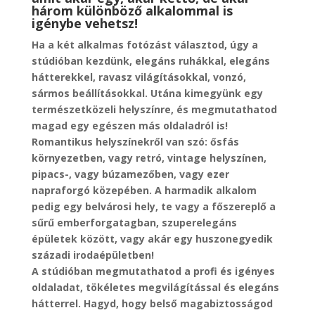
három különböző alkalommal is
igénybe vehetsz!
Ha a két alkalmas fotózást választod, úgy a
stúdióban kezdünk, elegáns ruhákkal, elegáns
hátterekkel, ravasz világításokkal, vonzó,
sármos beállításokkal. Utána kimegyünk egy
természetközeli helyszínre, és megmutathatod
magad egy egészen más oldaladról is!
Romantikus helyszínekről van szó: ősfás
környezetben, vagy retró, vintage helyszínen,
pipacs-, vagy búzamezőben, vagy ezer
napraforgó közepében. A harmadik alkalom
pedig egy belvárosi hely, te vagy a főszereplő a
sűrű emberforgatagban, szuperelegáns
épületek között, vagy akár egy huszonegyedik
századi irodaépületben!
A stúdióban megmutathatod a profi és igényes
oldaladat, tökéletes megvilágítással és elegáns
hátterrel. Hagyd, hogy belső magabiztosságod