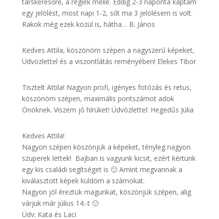
társkeresőre, a régiek mellé. Eddig 2-3 naponta kaptam
egy jelölést, most napi 1-2, sőt ma 3 jelölésem is volt.
Rakok még ezek közül is, hátha… B. János
Kedves Attila, köszönöm szépen a nagyszerű képeket,
Üdvözlettel és a viszontlátás reményében! Elekes Tibor
Tisztelt Attila! Nagyon profi, igényes fotózás és retus,
köszönöm szépen, maximális pontszámot adok
Önöknek. Viszem jó hírüket! Üdvözlettel: Hegedűs Júlia
Kedves Attila!
Nagyon szépen köszönjük a képeket, tényleg nagyon
szuperek lettek! Bajban is vagyunk kicsit, ezért kértünk
egy kis családi segítséget is 🙂 Amint megvannak a
kiválasztott képek küldöm a számokat.
Nagyon jól éreztük magunkat, köszönjük szépen, alig
várjuk már július 14.-t 🙂
Üdv: Kata és Laci