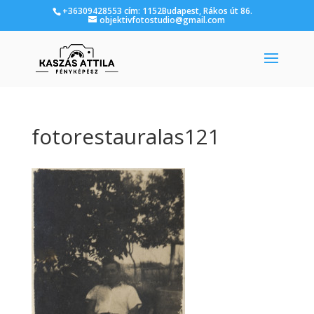
+36309428553 cím: 1152Budapest, Rákos út 86.
objektivfotostudio@gmail.com
fotorestauralas121