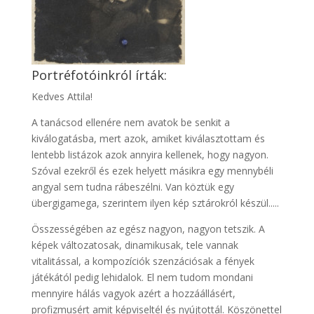
Portréfotóinkról írták:
Kedves Attila!
A tanácsod ellenére nem avatok be senkit a
kiválogatásba, mert azok, amiket kiválasztottam és
lentebb listázok azok annyira kellenek, hogy nagyon.
Szóval ezekről és ezek helyett másikra egy mennybéli
angyal sem tudna rábeszélni. Van köztük egy
übergigamega, szerintem ilyen kép sztárokról készül.....
Összességében az egész nagyon, nagyon tetszik. A
képek változatosak, dinamikusak, tele vannak
vitalitással, a kompozíciók szenzációsak a fények
játékától pedig lehidalok. El nem tudom mondani
mennyire hálás vagyok azért a hozzáállásért,
profizmusért amit képviseltél és nyújtottál. Köszönettel