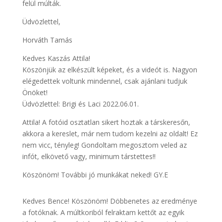
felül múlták.
Üdvözlettel,
Horváth Tamás
Kedves Kaszás Attila!
Köszönjük az elkészült képeket, és a videót is. Nagyon
elégedettek voltunk mindennel, csak ajánlani tudjuk
Önöket!
Üdvözlettel: Brigi és Laci 2022.06.01.
Attila! A fotóid osztatlan sikert hoztak a társkeresőn,
akkora a kereslet, már nem tudom kezelni az oldalt! Ez
nem vicc, tényleg! Gondoltam megosztom veled az
infót, elkövető vagy, minimum társtettes!!
Köszönöm! További jó munkákat neked! GY.E
Kedves Bence! Köszönöm! Döbbenetes az eredménye
a fotóknak. A múltkoriból felraktam kettőt az egyik