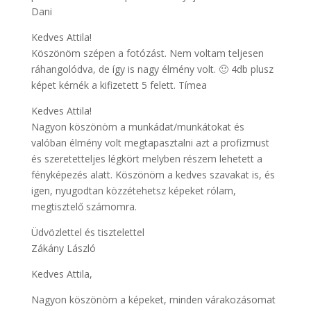
Dani
Kedves Attila!
Köszönöm szépen a fotózást. Nem voltam teljesen
ráhangolódva, de így is nagy élmény volt. 🙂 4db plusz
képet kérnék a kifizetett 5 felett. Tímea
Kedves Attila!
Nagyon köszönöm a munkádat/munkátokat és
valóban élmény volt megtapasztalni azt a profizmust
és szeretetteljes légkört melyben részem lehetett a
fényképezés alatt. Köszönöm a kedves szavakat is, és
igen, nyugodtan közzétehetsz képeket rólam,
megtisztelő számomra.
Üdvözlettel és tisztelettel
Zákány László
Kedves Attila,
Nagyon köszönöm a képeket, minden várakozásomat