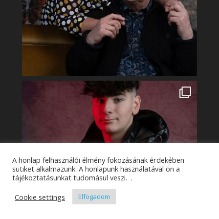
A honlap felhasználói élmény fokozásának érdekében
sütiket alkalmazunk. A honlapunk használatával ön a
tájékoztatásunkat tudomásul veszi. .
Cookie settings
Elfogadom