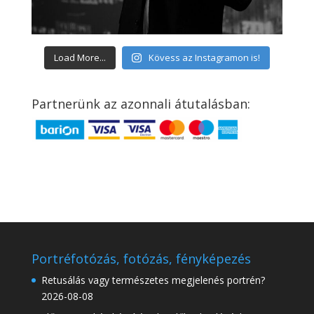
Load More...
Kövess az Instagramon is!
Partnerünk az azonnali átutalásban:
Portréfotózás, fotózás, fényképezés
Retusálás vagy természetes megjelenés portrén?
2026-08-08