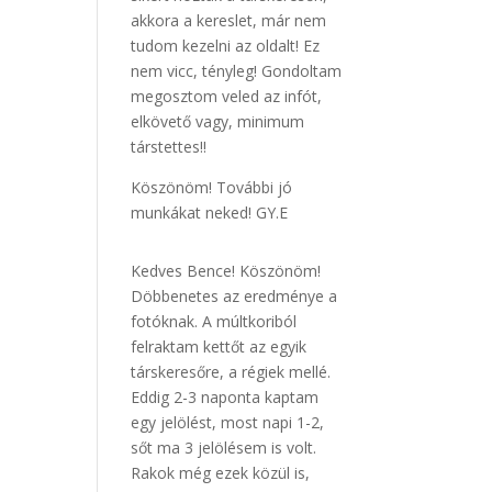
akkora a kereslet, már nem
tudom kezelni az oldalt! Ez
nem vicc, tényleg! Gondoltam
megosztom veled az infót,
elkövető vagy, minimum
társtettes!!
Köszönöm! További jó
munkákat neked! GY.E
Kedves Bence! Köszönöm!
Döbbenetes az eredménye a
fotóknak. A múltkoriból
felraktam kettőt az egyik
társkeresőre, a régiek mellé.
Eddig 2-3 naponta kaptam
egy jelölést, most napi 1-2,
sőt ma 3 jelölésem is volt.
Rakok még ezek közül is,