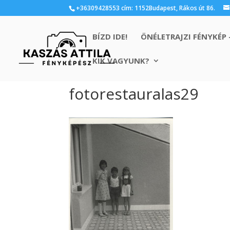
+36309428553 cím: 1152Budapest, Rákos út 86.
BÍZD IDE!
ÖNÉLETRAJZI FÉNYKÉP 
KIK VAGYUNK?
fotorestauralas29