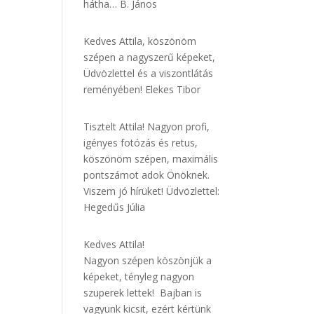
hátha… B. János
Kedves Attila, köszönöm
szépen a nagyszerű képeket,
Üdvözlettel és a viszontlátás
reményében! Elekes Tibor
Tisztelt Attila! Nagyon profi,
igényes fotózás és retus,
köszönöm szépen, maximális
pontszámot adok Önöknek.
Viszem jó hírüket! Üdvözlettel:
Hegedűs Júlia
Kedves Attila!
Nagyon szépen köszönjük a
képeket, tényleg nagyon
szuperek lettek! Bajban is
vagyunk kicsit, ezért kértünk