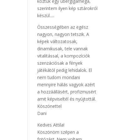
köztük egy übergigamega,
szerintem ilyen kép sztárokról
készül.....
Összességében az egész
nagyon, nagyon tetszik. A
képek változatosak,
dinamikusak, tele vannak
vitalitással, a kompozíciók
szenzációsak a fények
játékától pedig lehidalok. El
nem tudom mondani
mennyire hálás vagyok azért
a hozzáállásért, profizmusért
amit képviseltél és nyújtottál.
Köszönettel
Dani
Kedves Attila!
Köszönöm szépen a
fotózást. Nem voltam