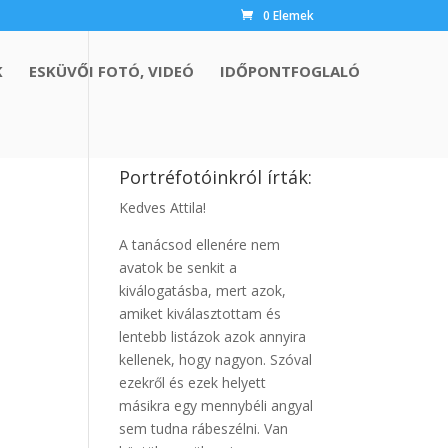
0 Elemek
K
ESKÜVŐI FOTÓ, VIDEÓ
IDŐPONTFOGLALÓ
Portréfotóinkról írták:
Kedves Attila!
A tanácsod ellenére nem
avatok be senkit a
kiválogatásba, mert azok,
amiket kiválasztottam és
lentebb listázok azok annyira
kellenek, hogy nagyon. Szóval
ezekről és ezek helyett
másikra egy mennybéli angyal
sem tudna rábeszélni. Van