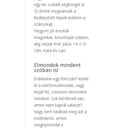
egy kis családi segítséget is
🙂 Amint megvannak a
kiválasztott képek küldöm a
számokat.
Nagyon jól éreztük
magunkat, köszönjük szépen,
alig várjuk már július 14.-t 🙂
Üdv: Kata és Laci
Elmondok mindent
szóban is!
Érdekelne egy fotózás? Küldd
el a telefonszámodat, vagy
hívjál fel, szívesen elmondok
mindent. Sok kérdésed van,
amire nem kaptál választ?
Vagy nem találtad meg azt a
motívációt, amire
megnyomnád a