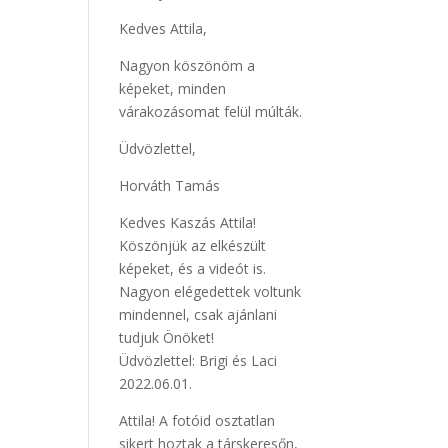
Kedves Attila,
Nagyon köszönöm a
képeket, minden
várakozásomat felül múlták.
Üdvözlettel,
Horváth Tamás
Kedves Kaszás Attila!
Köszönjük az elkészült
képeket, és a videót is.
Nagyon elégedettek voltunk
mindennel, csak ajánlani
tudjuk Önöket!
Üdvözlettel: Brigi és Laci
2022.06.01.
Attila! A fotóid osztatlan
sikert hoztak a társkeresőn,