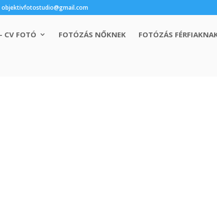
objektivfotostudio@gmail.com
– CV FOTÓ
FOTÓZÁS NŐKNEK
FOTÓZÁS FÉRFIAKNA