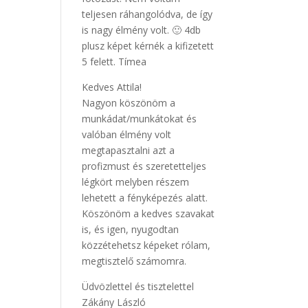
teljesen ráhangolódva, de így
is nagy élmény volt. 🙂 4db
plusz képet kérnék a kifizetett
5 felett. Tímea
Kedves Attila!
Nagyon köszönöm a
munkádat/munkátokat és
valóban élmény volt
megtapasztalni azt a
profizmust és szeretetteljes
légkört melyben részem
lehetett a fényképezés alatt.
Köszönöm a kedves szavakat
is, és igen, nyugodtan
közzétehetsz képeket rólam,
megtisztelő számomra.
Üdvözlettel és tisztelettel
Zákány László