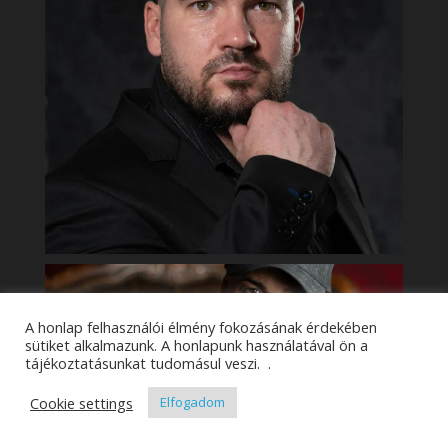
A honlap felhasználói élmény fokozásának érdekében
sütiket alkalmazunk. A honlapunk használatával ön a
tájékoztatásunkat tudomásul veszi. .
Cookie settings
Elfogadom