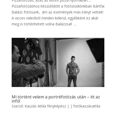
Pizzafotózás, azaz az eltűnt pizza nyomában….
Pizzafotózáshoz készülődött a fotóstúdiónkban Bártfai
Balázs fotósunk, ám az események más irányt vettek!
A vicces videóból minden kiderül, egyébként ez akár
meg is történhetett volna Balázzsal! ...
Mi történt velem a portréfotózás után – itt az
infó!
Szerző:
Kaszás Attila fényképész
|
|
fotókaszásattila