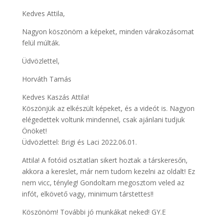
Kedves Attila,
Nagyon köszönöm a képeket, minden várakozásomat
felül múlták.
Üdvözlettel,
Horváth Tamás
Kedves Kaszás Attila!
Köszönjük az elkészült képeket, és a videót is. Nagyon
elégedettek voltunk mindennel, csak ajánlani tudjuk
Önöket!
Üdvözlettel: Brigi és Laci 2022.06.01.
Attila! A fotóid osztatlan sikert hoztak a társkeresőn,
akkora a kereslet, már nem tudom kezelni az oldalt! Ez
nem vicc, tényleg! Gondoltam megosztom veled az
infót, elkövető vagy, minimum társtettes!!
Köszönöm! További jó munkákat neked! GY.E