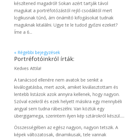
készítened magadról! Sokan azért tartják távol
magukat a portréfotózástól rejlő csodáktól mert
logikusnak tűnő, ám önámító kifogásokat tudnak
maguknak kitalálni. Ugye te le tudod győzni ezeket?
Íme a 6...
« Régebbi bejegyzések
Portréfotóinkról írták:
Kedves Attila!
A tanácsod ellenére nem avatok be senkit a
kiválogatásba, mert azok, amiket kiválasztottam és
lentebb listázok azok annyira kellenek, hogy nagyon.
Szóval ezekről és ezek helyett másikra egy mennybéli
angyal sem tudna rábeszélni. Van köztük egy
übergigamega, szerintem ilyen kép sztárokról készül.....
Összességében az egész nagyon, nagyon tetszik. A
képek változatosak, dinamikusak, tele vannak