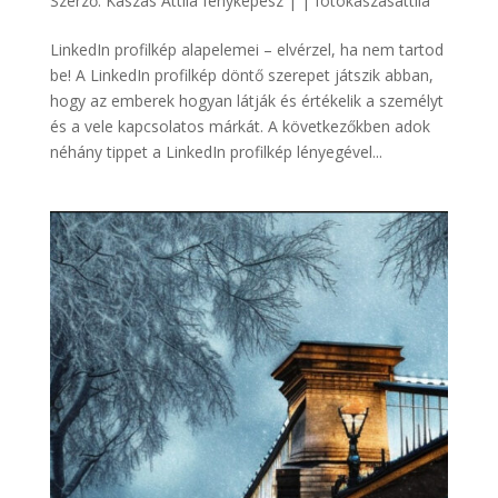
Szerző:
Kaszás Attila fényképész
|
|
fotókaszásattila
LinkedIn profilkép alapelemei – elvérzel, ha nem tartod
be! A LinkedIn profilkép döntő szerepet játszik abban,
hogy az emberek hogyan látják és értékelik a személyt
és a vele kapcsolatos márkát. A következőkben adok
néhány tippet a LinkedIn profilkép lényegével...