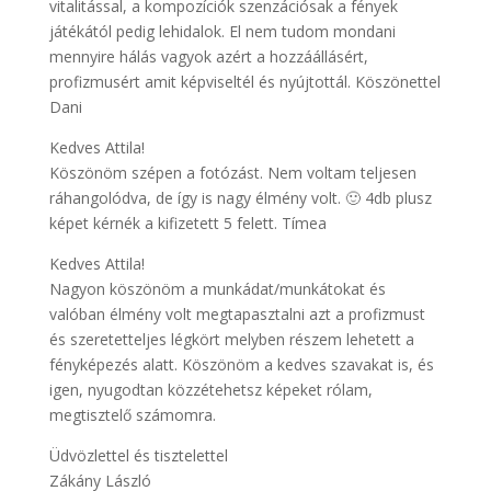
vitalitással, a kompozíciók szenzációsak a fények
játékától pedig lehidalok. El nem tudom mondani
mennyire hálás vagyok azért a hozzáállásért,
profizmusért amit képviseltél és nyújtottál. Köszönettel
Dani
Kedves Attila!
Köszönöm szépen a fotózást. Nem voltam teljesen
ráhangolódva, de így is nagy élmény volt. 🙂 4db plusz
képet kérnék a kifizetett 5 felett. Tímea
Kedves Attila!
Nagyon köszönöm a munkádat/munkátokat és
valóban élmény volt megtapasztalni azt a profizmust
és szeretetteljes légkört melyben részem lehetett a
fényképezés alatt. Köszönöm a kedves szavakat is, és
igen, nyugodtan közzétehetsz képeket rólam,
megtisztelő számomra.
Üdvözlettel és tisztelettel
Zákány László