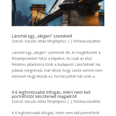
Lánchíd egy „idegen” szemével!
Szerző:
Kaszás Attila fényképész
|
|
fotókaszásattila
Lánchíd egy „idegen” szemével! Mr. AI megérkezett a
fényképezésbe! Nézz a képekre, és csak az első
felületes pillantásra tűnik a budapesti Lánchídnak! Ha
jobban megnézed, már látod, hogy szinte semmi nem
stimmel! Hogy létezik ez, hol készültek hát ezek a...
A 6 legfontosabb kifogás, miért nem kell
portréfotót készítened magadról!
Szerző:
Kaszás Attila fényképész
|
|
fotókaszásattila
A 6 legfontosabb kifogás, miért nem kell portréfotót