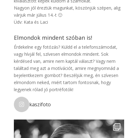
kiválasztott képek küldöm a számokat.
Nagyon jól éreztük magunkat, köszönjük szépen, alig
várjuk már július 14.-t 🙂
Üdv: Kata és Laci
Elmondok mindent szóban is!
Érdekelne egy fotózás? Küldd el a telefonszámodat,
vagy hívjál fel, szívesen elmondok mindent. Sok
kérdésed van, amire nem kaptál választ? Vagy nem
találtad meg azt a motívációt, amire megnyomnád a
bejelentkezem gombot? Beszéljük meg, én szívesen
elmondom neked, miért tartom fontosnak, hogy
legyenek rólad jó portréfotók!
kaszifoto