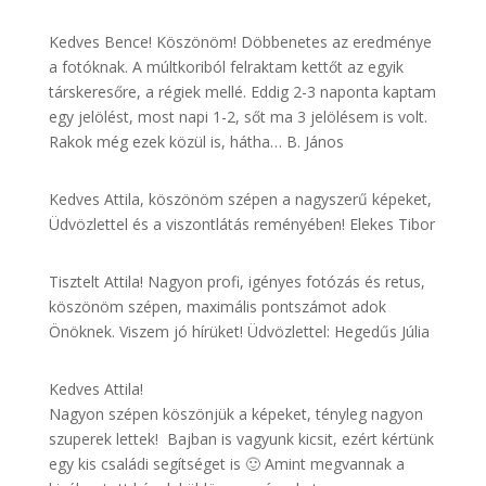
Kedves Bence! Köszönöm! Döbbenetes az eredménye
a fotóknak. A múltkoriból felraktam kettőt az egyik
társkeresőre, a régiek mellé. Eddig 2-3 naponta kaptam
egy jelölést, most napi 1-2, sőt ma 3 jelölésem is volt.
Rakok még ezek közül is, hátha… B. János
Kedves Attila, köszönöm szépen a nagyszerű képeket,
Üdvözlettel és a viszontlátás reményében! Elekes Tibor
Tisztelt Attila! Nagyon profi, igényes fotózás és retus,
köszönöm szépen, maximális pontszámot adok
Önöknek. Viszem jó hírüket! Üdvözlettel: Hegedűs Júlia
Kedves Attila!
Nagyon szépen köszönjük a képeket, tényleg nagyon
szuperek lettek! Bajban is vagyunk kicsit, ezért kértünk
egy kis családi segítséget is 🙂 Amint megvannak a