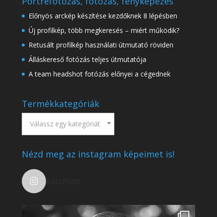
Portréfotózás, fotózás, fényképezés
Előnyös arckép készítése kezdőknek 8 lépésben
Új profilkép, több megkeresés – miért működik?
Retusált profilkép használati útmutató röviden
Álláskereső fotózás teljes útmutatója
A team headshot fotózás előnyei a cégednek
Termékkategóriák
Válassz egy kategóriát
Nézd meg az instagram képeimet is!
kaszifoto