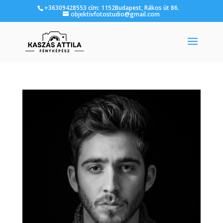
+36309428553 cím: 1152Budapest, Rákos út 86.
objektivfotostudio@gmail.com