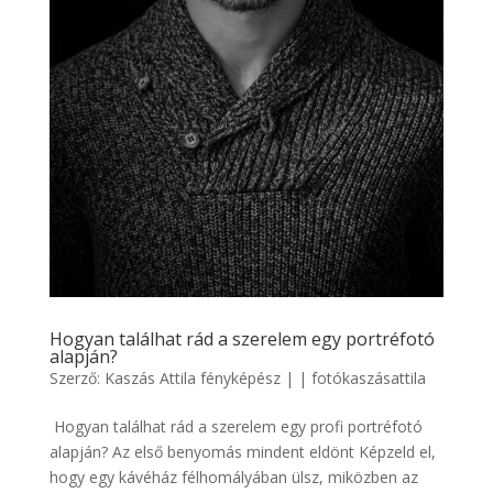
Hogyan találhat rád a szerelem egy portréfotó
alapján?
Szerző:
Kaszás Attila fényképész
|
|
fotókaszásattila
Hogyan találhat rád a szerelem egy profi portréfotó
alapján? Az első benyomás mindent eldönt Képzeld el,
hogy egy kávéház félhomályában ülsz, miközben az